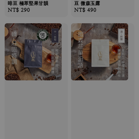
啡豆 極萃堅果甘韻
豆 微森玉露
Regular
NT$ 290
Regular
NT$ 490
price
price