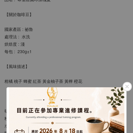
【關於咖啡豆】
國家產區 : 祕魯
處理法 :  水洗
烘焙度 : 淺
每包 :  230g±1 
【風味描述】
柑橘 桃子 蜂蜜 紅茶 黃金柚子茶 黃檸 橙花
【沖煮建議】
研 磨 : 類似二號砂糖粗細
粉 水 比 : 1:15 ~ 18
水 溫 : 90 ~ 93度
悶蒸時間 : 30秒