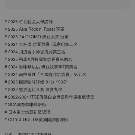
# 2026 竹北社區大學講師
# 2025 Asia Rock n' Roast 冠軍
# 2023-24 OLOMO 烘豆大賽 冠軍
# 2024 金杯獎 烘豆競賽 -玩家組第二名
# 2024 川流盃手沖交流賽第三名
# 2025 飛馬X貝拉國際烘豆賽第四名
# 2024 咖啡烘烘烘 烘豆競賽事7第四名
# 2024 南投國姓「全國咖啡烘焙賽」第五名
# 2023 國際咖啡評鑑 91分 / 93分
# 2022 豐潤盃烘豆賽 決賽九強
# 2022-2024 ITCE優選⽩⾦獎章與年度推薦獎章
# SCA國際咖啡烘焙師
# 日本富士烘豆初級認證
# CITY & GUILDS英國國際咖啡師
品名 :  希望莊園印加瑰夏