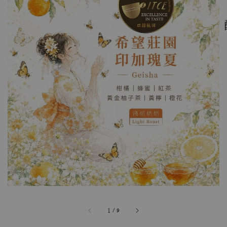
1
/
9