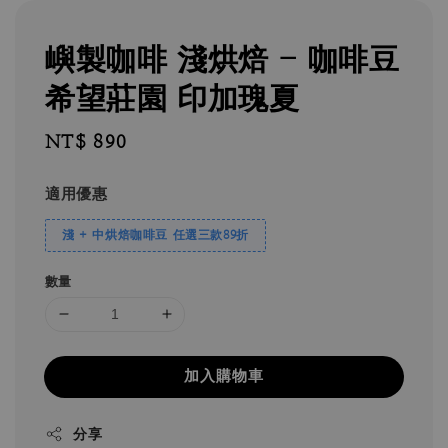
嶼製咖啡 淺烘焙 - 咖啡豆
希望莊園 印加瑰夏
Regular
NT$ 890
price
適用優惠
淺 + 中烘焙咖啡豆 任選三款89折
數量
加入購物車
分享