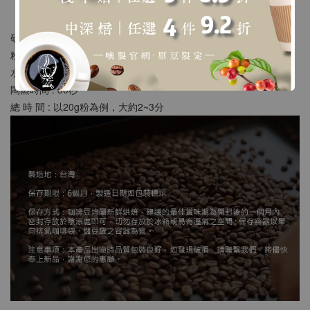
【沖煮建議】
研 磨 : 類似二號砂糖粗細
粉 水 比 : 1:15 ~ 18
水 溫 : 90 ~ 93度
悶蒸時間 : 30秒
總 時 間 : 以20g粉為例，大約2~3分