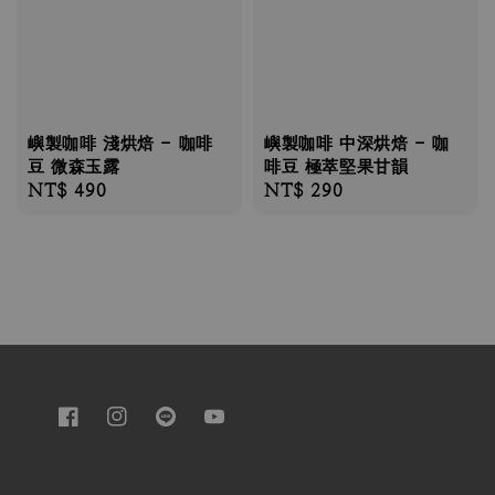
嶼製咖啡 淺烘焙 - 咖啡
嶼製咖啡 中深烘焙 - 咖
豆 微森玉露
啡豆 極萃堅果甘韻
Regular
NT$ 490
Regular
NT$ 290
price
price