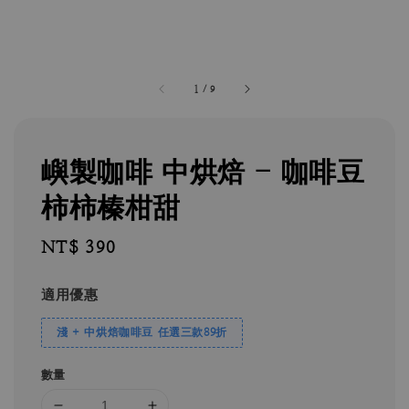
1
/
9
嶼製咖啡 中烘焙 - 咖啡豆
柿柿榛柑甜
Regular
NT$ 390
price
適用優惠
淺 + 中烘焙咖啡豆 任選三款89折
數量