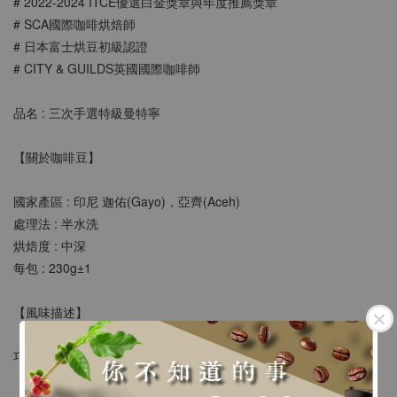
# 2022-2024 ITCE優選⽩⾦獎章與年度推薦獎章
# SCA國際咖啡烘焙師
# 日本富士烘豆初級認證
# CITY & GUILDS英國國際咖啡師
品名 : 
三次手選特級曼特寧
【關於咖啡豆】
國家產區 : 印尼 
迦佑(Gayo)，亞齊(Aceh)
處理法 : 
半水洗
烘焙度 : 中深
每包 : 230g±1
【風味描述】
巧克力 香料 奶油