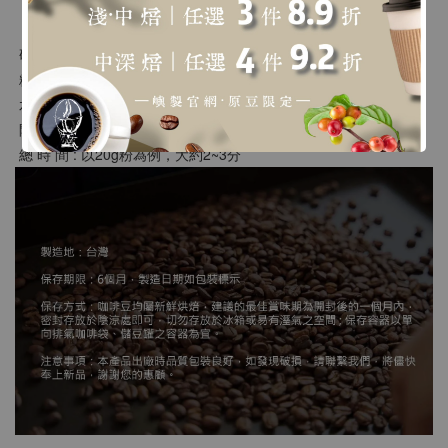
【沖煮建議】
 研  磨 : 類似二號砂糖粗細
 粉 水 比 : 1:15 ~ 18
 水  溫 : 88 ~ 90度
 悶蒸時間 : 30秒
 總 時 間 : 以20g粉為例，大約2~3分