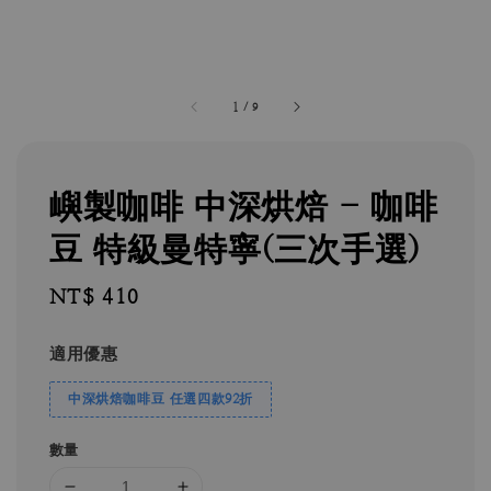
1
/
9
嶼製咖啡 中深烘焙 - 咖啡
豆 特級曼特寧(三次手選)
Regular
NT$ 410
price
適用優惠
中深烘焙咖啡豆 任選四款92折
數量