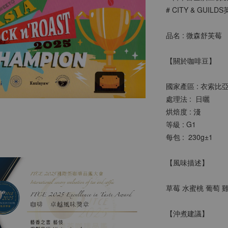
# CITY & GUI
品名 : 
微森舒芙莓
【關於咖啡豆】
國家產區 : 
衣索比亞
處理法 :  日曬
烘焙度 : 淺
等級 : G1
每包 :  230g±1 
【風味描述】
草莓 水蜜桃 葡萄 
【沖煮建議】