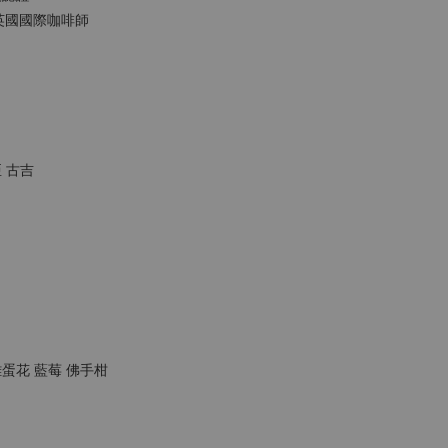
LDS英國國際咖啡師
 古吉
雞蛋花 藍莓 佛手柑