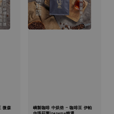
豆 微森
嶼製咖啡 中烘焙 - 咖啡豆 伊帕
內瑪莊園ipanema精選