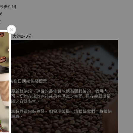
二號砂糖粗細
18
度
0g粉為例，大約2~3分