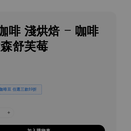
咖啡 淺烘焙 - 咖啡
微森舒芙莓
焙咖啡豆 任選三款89折
加入購物車