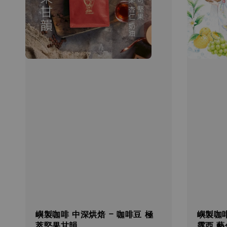
嶼製咖啡 中深烘焙 - 咖啡豆 極
嶼製咖啡
萃堅果甘韻
露西 藝