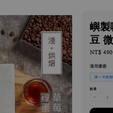
嶼製
豆 
Regular
NT$ 490
price
適用優惠
淺 + 中烘
數量