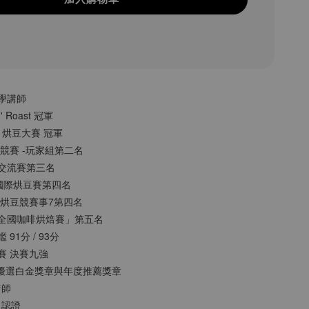
大學講師
n' Roast 冠軍
MO 烘豆大賽 冠軍
烘豆競賽 -玩家組第二名
手沖交流賽第三名
貝拉國際烘豆賽第四名
烘 烘豆競賽事7第四名
姓「全國咖啡烘焙賽」第五名
 91分 / 93分
豆賽 決賽九強
 ITCE優選⽩⾦獎章與年度推薦獎章
焙師
級認證