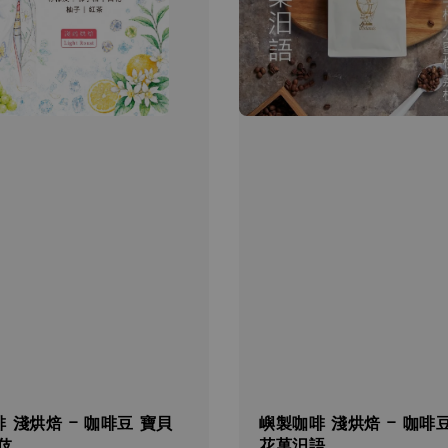
 淺烘焙 - 咖啡豆 寶貝
嶼製咖啡 淺烘焙 - 咖啡
伎
花菓汨語