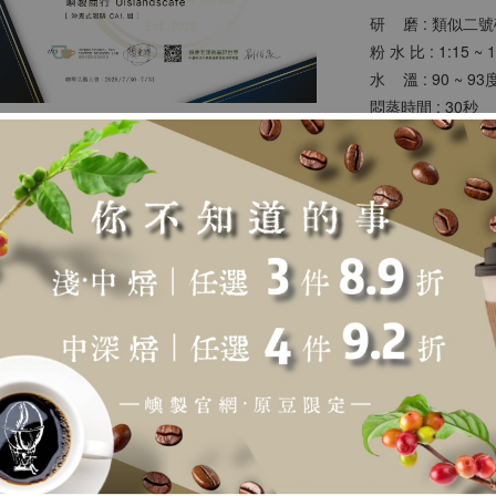
  研    磨 : 類似
  粉 水 比 : 1:15 ~ 
  水    溫 : 90 ~ 93
  悶蒸時間 : 30秒
  總 時 間 : 以2