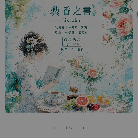
1
/
9