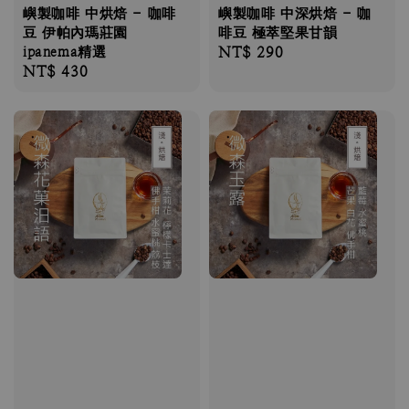
嶼製咖啡 中烘焙 - 咖啡
嶼製咖啡 中深烘焙 - 咖
豆 伊帕內瑪莊園
啡豆 極萃堅果甘韻
ipanema精選
Regular
NT$ 290
Regular
NT$ 430
price
price