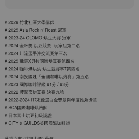
# 2026 竹北社區大學講師
# 2025 Asia Rock n' Roast 冠軍
# 2023-24 OLOMO 烘豆大賽 冠軍
# 2024 金杯獎 烘豆競賽 -玩家組第二名
# 2024 川流盃手沖交流賽第三名
# 2025 飛馬X貝拉國際烘豆賽第四名
# 2024 咖啡烘烘烘 烘豆競賽事7第四名
# 2024 南投國姓「全國咖啡烘焙賽」第五名
# 2023 國際咖啡評鑑 91分 / 93分
# 2022 豐潤盃烘豆賽 決賽九強
# 2022-2024 ITCE優選⽩⾦獎章與年度推薦獎章
# SCA國際咖啡烘焙師
# 日本富士烘豆初級認證
# CITY & GUILDS英國國際咖啡師
藝香之書 (跳舞山羊) 藝伎