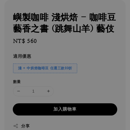
嶼製咖啡 淺烘焙 - 咖啡豆
藝香之書 (跳舞山羊) 藝伎
Regular
NT$ 560
price
適用優惠
淺 + 中烘焙咖啡豆 任選三款89折
數量
加入購物車
分享