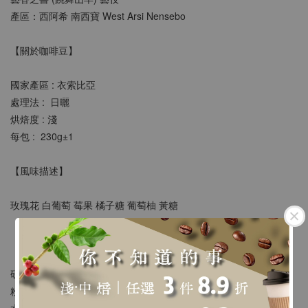
產區：西阿希 南西寶 West Arsi Nensebo
【關於咖啡豆】
國家產區 : 衣索比亞 
處理法 :  日曬
烘焙度 : 淺
每包 :  230g±1 
【風味描述】
玫瑰花 白葡萄 莓果 橘子糖 葡萄柚 黃糖
【沖煮建議】
研 磨 : 類似二號砂糖粗細
粉 水 比 : 1:15 ~ 18
水 溫 : 90 ~ 93度