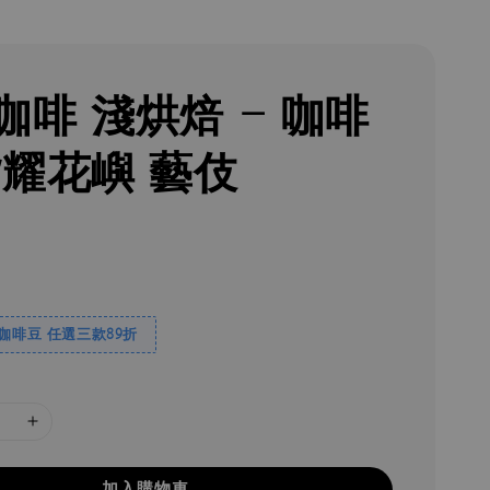
咖啡 淺烘焙 - 咖啡
紫耀花嶼 藝伎
焙咖啡豆 任選三款89折
加入購物車