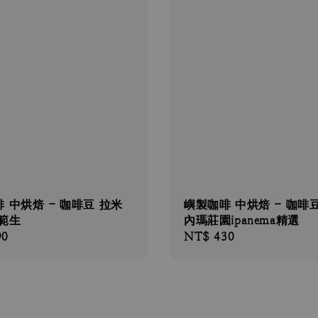
 中烘焙 - 咖啡豆 拉米
嶼製咖啡 中烘焙 - 咖啡
範生
內瑪莊園ipanema精選
90
Regular
NT$ 430
price