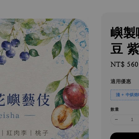
嶼製
豆 
Regular
NT$ 560
price
適用優惠
淺 + 中烘
數量