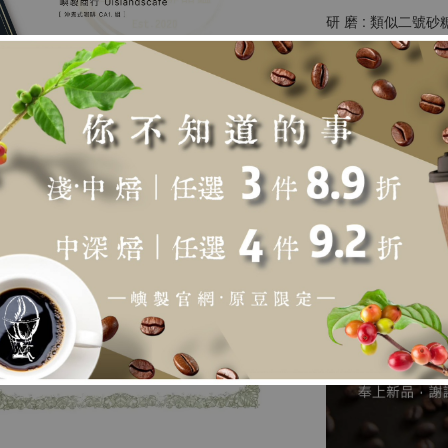
研 磨 : 類似二號
粉 水 比 : 1:15 ~ 1
水 溫 : 90 ~ 93度
悶蒸時間 : 30秒
總 時 間 : 以20g