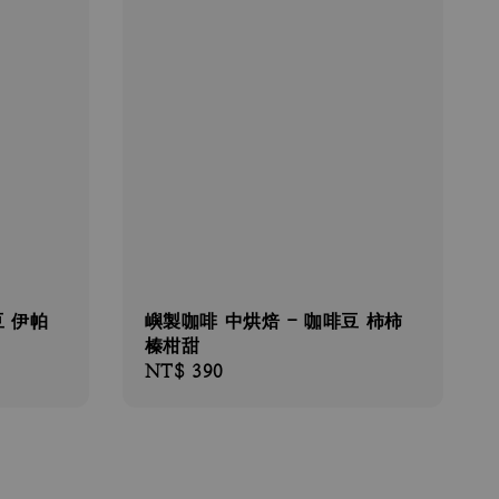
豆 伊帕
嶼製咖啡 中烘焙 - 咖啡豆 柿柿
榛柑甜
Regular
NT$ 390
price