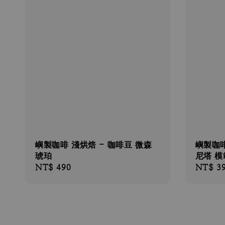
嶼製咖啡 淺烘焙 - 咖啡豆 微森
嶼製咖啡
琥珀
尼塔 模
Regular
NT$ 490
Regular
NT$ 3
price
price