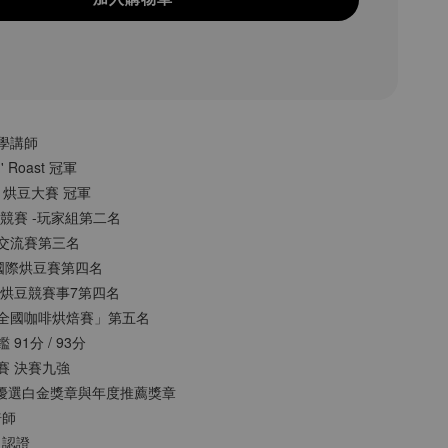
大學講師
n' Roast 冠軍
MO 烘豆大賽 冠軍
烘豆競賽 -玩家組第二名
手沖交流賽第三名
貝拉國際烘豆賽第四名
烘 烘豆競賽事7第四名
姓「全國咖啡烘焙賽」第五名
 91分 / 93分
豆賽 決賽九強
 ITCE優選⽩⾦獎章與年度推薦獎章
焙師
級認證