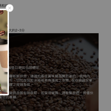
砂糖粗細
8
粉為例，大約2~3分