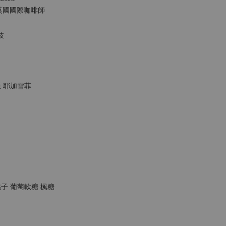
LDS英國國際咖啡師
伎
亞 耶加雪菲
桃子 葡萄軟糖 楓糖