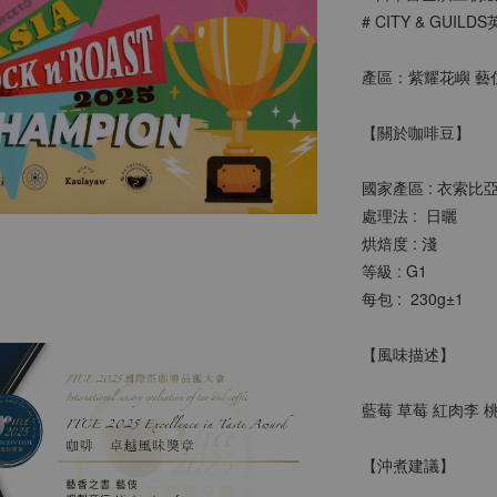
# CITY & GUI
產區：紫耀花嶼 藝
【關於咖啡豆】
國家產區 : 衣索比
處理法 :  日曬
烘焙度 : 淺
等級 : G1
每包 :  230g±1 
【風味描述】
藍莓 草莓 紅肉李 
【沖煮建議】