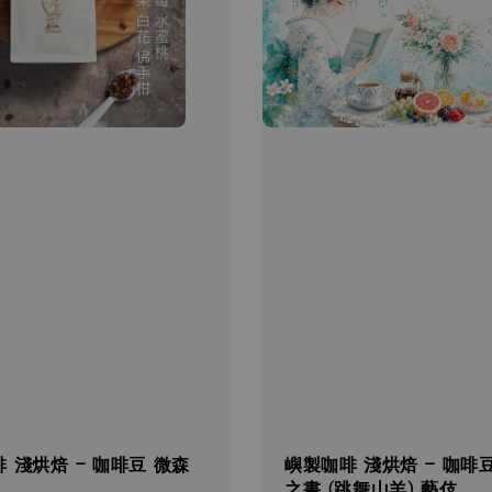
 淺烘焙 - 咖啡豆 微森
嶼製咖啡 淺烘焙 - 咖啡
之書 (跳舞山羊) 藝伎