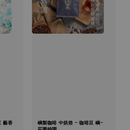
豆 藝香
嶼製咖啡 中烘焙 - 咖啡豆 嶼-
莊園特調