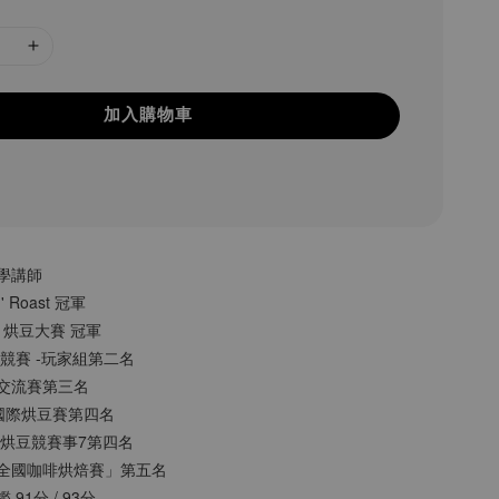
加入購物車
大學講師
n' Roast 冠軍
MO 烘豆大賽 冠軍
烘豆競賽 -玩家組第二名
手沖交流賽第三名
貝拉國際烘豆賽第四名
烘 烘豆競賽事7第四名
姓「全國咖啡烘焙賽」第五名
 91分 / 93分