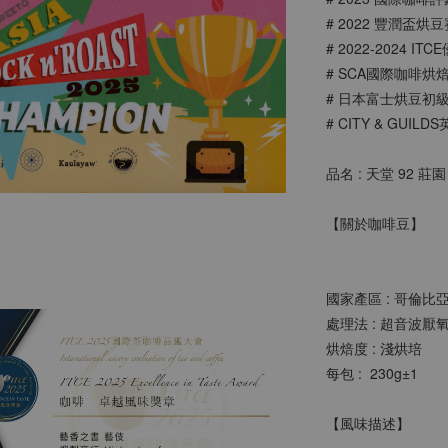
# 2022 豐潤盃烘
# 2022-2024
# SCA國際咖啡烘
# 日本富士烘豆初
# CITY & GUI
品名 : 天堂 92 
【關於咖啡豆】
國家產區 : 哥倫比
處理法 : 
超音波厭
烘焙度 : 淺烘培 
每包 :  230g±1 
【風味描述】