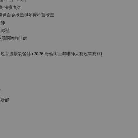
豆賽 決賽九強
 ITCE優選⽩⾦獎章與年度推薦獎章
焙師
級認證
LDS英國國際咖啡師
莊園 超音波厭氧發酵 (2026 哥倫比亞咖啡師大賽冠軍賽豆)
亞
氧發酵