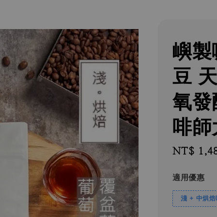
嶼製
豆 天
氧發酵
啡師
Regular
NT$ 1,4
price
適用優惠
淺 + 中烘