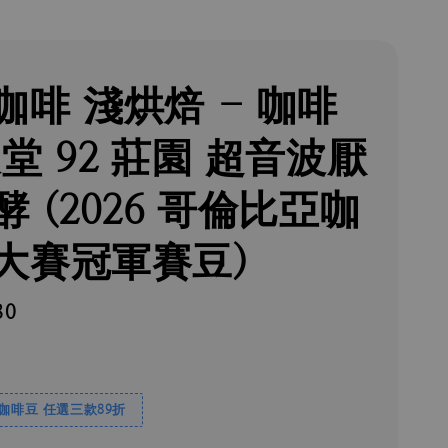
咖啡 淺烘焙 - 咖啡
堂 92 莊園 超音波厭
 (2026 哥倫比亞咖
大賽冠軍賽豆)
80
焙咖啡豆 任選三款89折