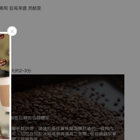
葡萄 藍莓果醬 黑醋栗
砂糖粗細
8
粉為例，大約2~3分