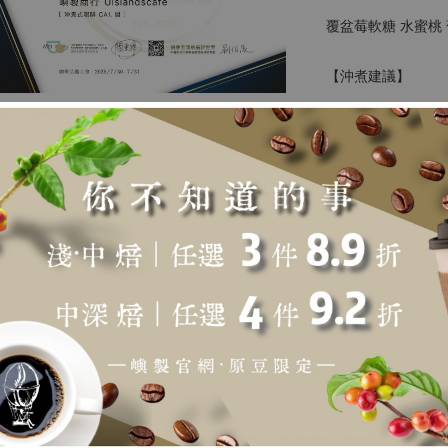
覆盆莓軟糖 水蜜桃 
【沖煮建議】
研 磨 : 類似二號
粉 水 比 : 1:15 ~ 1
水 溫 : 90 ~ 92度
悶蒸時間 : 30秒
總 時 間 : 以20g