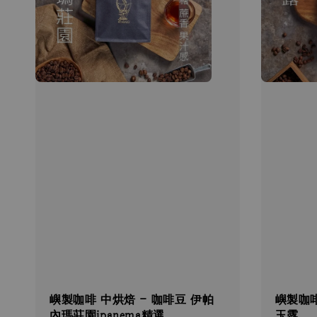
嶼製咖啡 中烘焙 - 咖啡豆 伊帕
嶼製咖啡
內瑪莊園ipanema精選
玉露