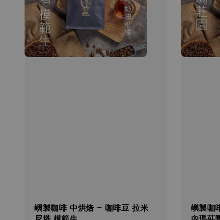
嶼製咖啡 中烘焙 - 咖啡豆 拉米
嶼製咖啡
尼塔 模範生
內瑪莊園