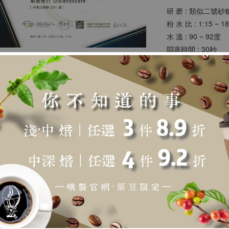
研 磨 : 類似二號
粉 水 比 : 1:15 ~ 1
水 溫 : 90 ~ 92度
悶蒸時間 : 30秒
總 時 間 : 以20g