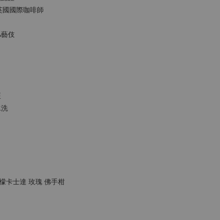
LDS英國國際咖啡師
%藝伎
亞
水洗
檬卡士達 玫瑰 佛手柑