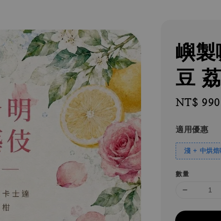
嶼製
豆 
Regular
NT$ 990
price
適用優惠
淺 + 中烘
數量