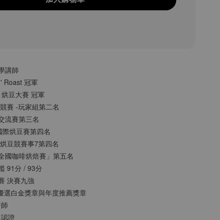
大學講師
n' Roast 冠軍
MO 烘豆大賽 冠軍
烘豆競賽 -玩家組第二名
手沖交流賽第三名
貝拉國際烘豆賽第四名
烘 烘豆競賽事7第四名
姓「全國咖啡烘焙賽」第五名
 91分 / 93分
豆賽 決賽九強
 ITCE優選⽩⾦獎章與年度推薦獎章
焙師
級認證