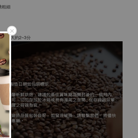
砂糖粗細
8
粉為例，大約2~3分