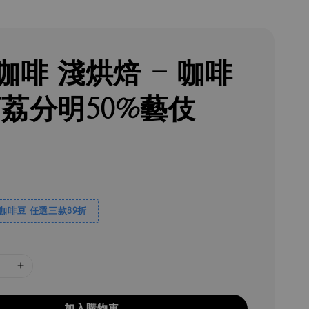
咖啡 淺烘焙 - 咖啡
荔荔分明50%藝伎
焙咖啡豆 任選三款89折
加入購物車