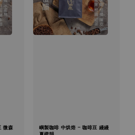
豆 微森
嶼製咖啡 中烘焙 - 咖啡豆 縵縵
夏橙韻