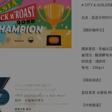
# CITY & GUI
品名 : 荔荔分明50
【關於咖啡豆】
國家產區 : 哥倫比
處理法 : 
釀酒酵母
烘焙度 : 淺烘培 
每包 :  230g±1 
【風味描述】
荔枝果茶 水蜜桃 檸
【沖煮建議】