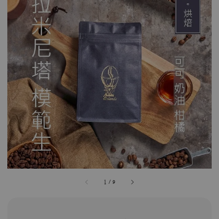
1
/
9