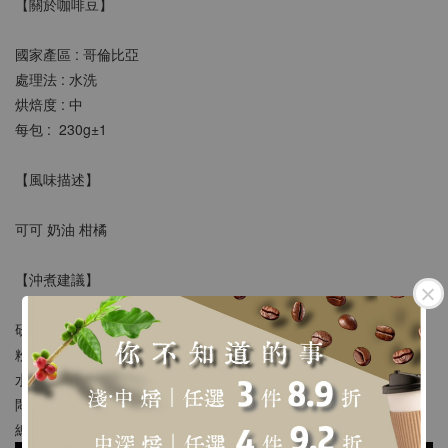
【關於咖啡豆】
國家產區 : 哥倫比亞 
處理法 : 水洗
烘焙度 : 中
每包 :  230g±1 
【風味描述】
可可 奶油 柑橘
【沖煮建議】
研 磨 : 類似二號砂糖粗細
粉 水 比 : 1:15 ~ 18
水 溫 : 90 ~ 93度
悶蒸時間 : 30秒
總 時 間 : 以20g粉為例，大約2~3分