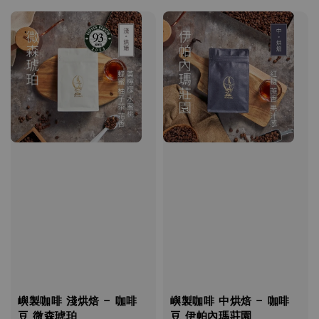
嶼製咖啡 淺烘焙 - 咖啡
嶼製咖啡 中烘焙 - 咖啡
豆 微森琥珀
豆 伊帕內瑪莊園