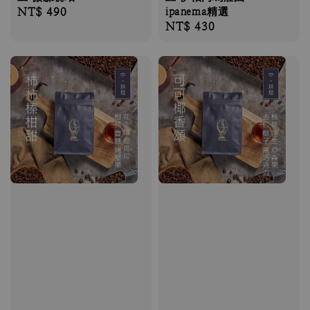
Regular
NT$ 490
ipanema精選
Regular
NT$ 430
price
price