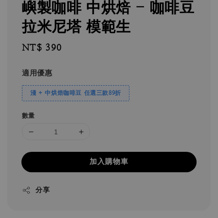
嶼製咖啡 中烘焙 - 咖啡豆
拉米尼塔 模範生
Regular
NT$ 390
price
適用優惠
淺 + 中烘焙咖啡豆 任選三款89折
數量
加入購物車
分享