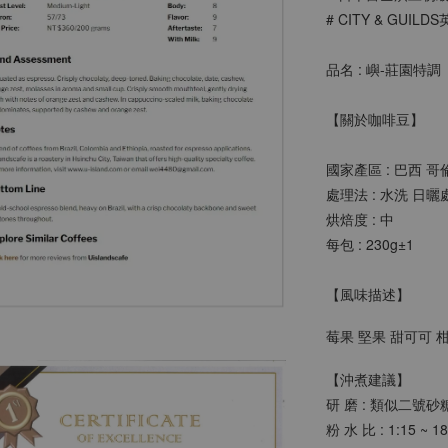
# CITY & GUI
品名 : 嶼-莊園特調
【關於咖啡豆】
國家產區 : 巴西 
處理法 : 水洗 日曬
烘焙度 : 中
每包 : 230g±1 
【風味描述】
莓果 堅果 甜可可 
【沖煮建議】
研 磨 : 類似二號
粉 水 比 : 1:15 ~ 1