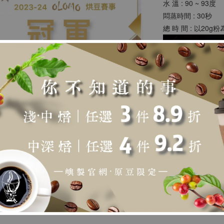
水 溫 : 90 ~ 93度
悶蒸時間 : 30秒
總 時 間 : 以20g