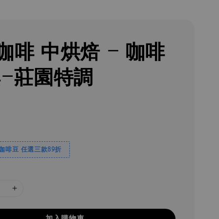
咖啡 中烘焙 - 咖啡
嶼-莊園特調
焙咖啡豆 任選三款89折
加入購物車