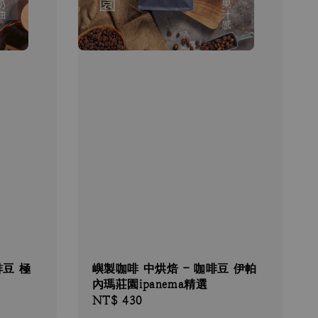
啡豆 極
嶼製咖啡 中烘焙 - 咖啡豆 伊帕
內瑪莊園ipanema精選
Regular
NT$ 430
price