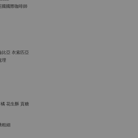
LDS英國國際咖啡師
哥倫比亞 衣索匹亞
處理
柑橘 花生酥 貢糖
砂糖粗細
8