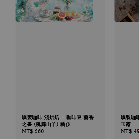
嶼製咖啡 淺烘焙 - 咖啡豆 藝香
嶼製咖啡
之書 (跳舞山羊) 藝伎
玉露
Regular
NT$ 560
Regular
NT$ 4
price
price