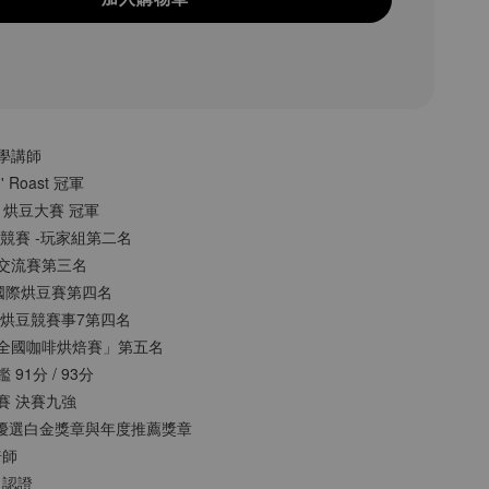
大學講師
n' Roast 冠軍
MO 烘豆大賽 冠軍
烘豆競賽 -玩家組第二名
手沖交流賽第三名
貝拉國際烘豆賽第四名
烘 烘豆競賽事7第四名
姓「全國咖啡烘焙賽」第五名
 91分 / 93分
豆賽 決賽九強
 ITCE優選⽩⾦獎章與年度推薦獎章
焙師
級認證