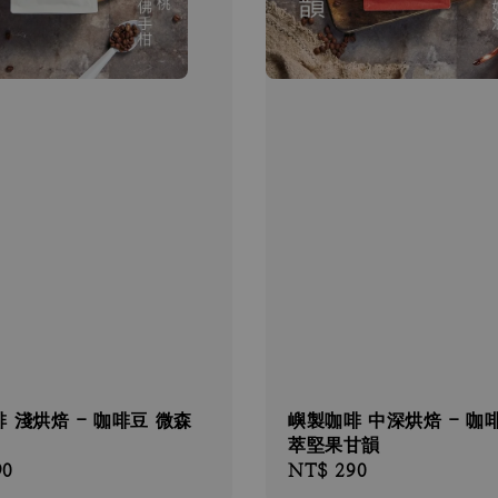
 淺烘焙 - 咖啡豆 微森
嶼製咖啡 中深烘焙 - 咖
萃堅果甘韻
90
Regular
NT$ 290
price