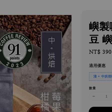
嶼製
豆 
Regular
NT$ 390
price
適用優惠
淺 + 中烘
數量