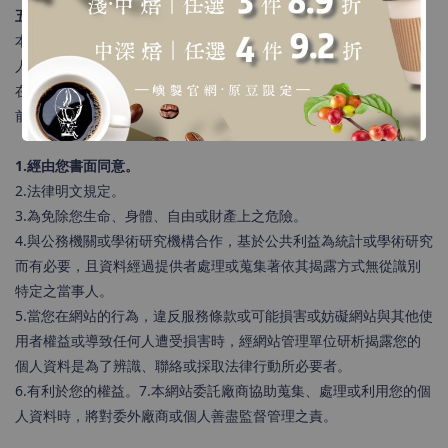
五、與第三人共用個人資料之政策
本網站絕不會提供、交換、出租或出售任何您的個人資料給其他個
人、團體、私人企業或公務機關，但有法律依據或合約義務者，不
在此限。
前項但書之情形包括不限於：
1.經由您書面同意。
2.法律明文規定。
3.為免除您生命、身體、自由或財產上之危險。
4.與公務機關或學術研究機構合作，基於公共利益為統計或學術研究
而有必要，且資料經過提供者處理或蒐集著依其揭露方式無從識別
特定之當事人。
5.當您在網站的行為，違反服務條款或可能損害或妨礙網站與其他使
用者權益或導致任何人遭受損害時，經網站管理單位研析揭露您的
個人資料是為了辨識、聯絡或採取法律行動所必要者。
6.有利於您的權益。7.本網站委託廠商協助蒐集、處理或利用您的個
人資料時，將對委外廠商或個人善盡監督管理之責。