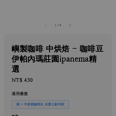
1
/
9
嶼製咖啡 中烘焙 - 咖啡豆
伊帕內瑪莊園ipanema精
選
Regular
NT$ 430
price
適用優惠
淺 + 中烘焙咖啡豆 任選三款89折