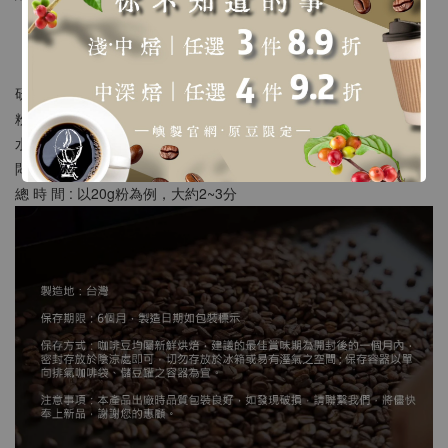
【沖煮建議】
研 磨 : 類似二號砂糖粗細
粉 水 比 : 1:15 ~ 18
水 溫 : 90 ~ 93度
悶蒸時間 : 30秒
總 時 間 : 以20g粉為例，大約2~3分