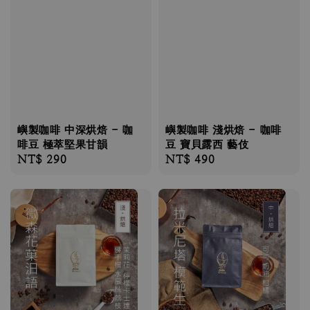
嶼製咖啡 中深烘焙 - 咖
嶼製咖啡 淺烘焙 - 咖啡
啡豆 極萃堅果甘韻
豆 寶貝露西 藝伎
Regular
NT$ 290
Regular
NT$ 490
price
price