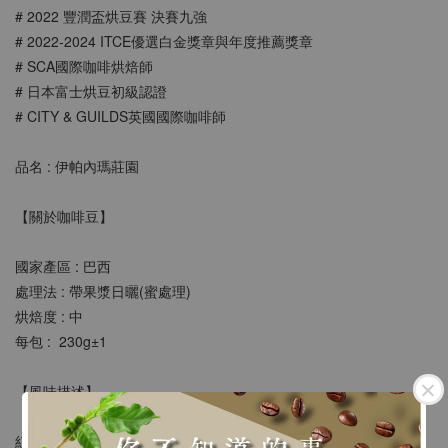
# 2022 豐潤盃烘豆賽 決賽九強
# 2022-2024 ITCE優選⽩⾦獎章與年度推薦獎章
# SCA國際咖啡烘焙師
# 日本富士烘豆初級認證
# CITY & GUILDS英國國際咖啡師
品名 : 
伊帕內瑪莊園
【關於咖啡豆】
國家產區 : 巴西
處理法 : 
帶果漿日曬(蜜處理)
烘焙度 : 中
每包 :  230g±1 
【風味描述】
紅糖 蔗香 果汁感