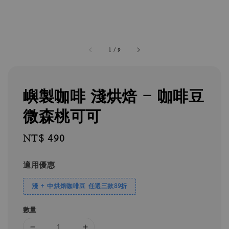
1
/
9
嶼製咖啡 淺烘焙 - 咖啡豆
微森桃可可
Regular
NT$ 490
price
適用優惠
淺 + 中烘焙咖啡豆 任選三款89折
數量