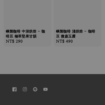
嶼製咖啡 中深烘焙 - 咖
嶼製咖啡 淺烘焙 - 咖啡
啡豆 極萃堅果甘韻
豆 微森玉露
Regular
NT$ 290
Regular
NT$ 490
price
price