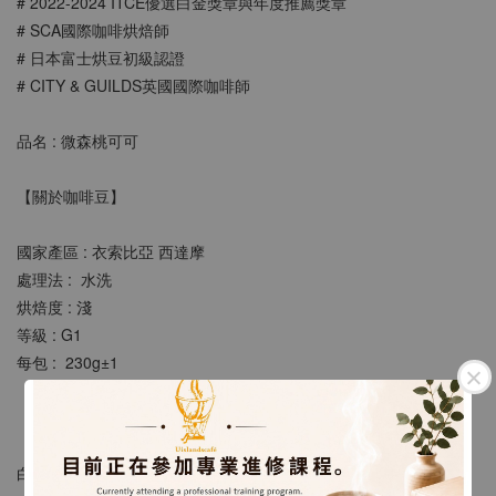
# 2022-2024 ITCE優選⽩⾦獎章與年度推薦獎章
# SCA國際咖啡烘焙師
# 日本富士烘豆初級認證
# CITY & GUILDS英國國際咖啡師
品名 : 微森桃可可
【關於咖啡豆】
國家產區 : 衣索比亞 西達摩
處理法 :  水洗 
烘焙度 : 淺
等級 : G1
每包 :  230g±1 
【風味描述】
白桃 荔枝 檸檬皮 佛手柑 花香 蜂蜜