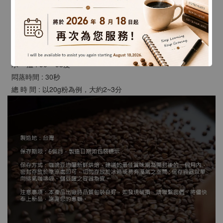
【沖煮建議】
  研    磨 : 類似二號砂糖粗細
  粉 水 比 : 1:15 ~ 18
  水    溫 : 90 ~ 93度
  悶蒸時間 : 30秒
  總 時 間 : 以20g粉為例，大約2~3分