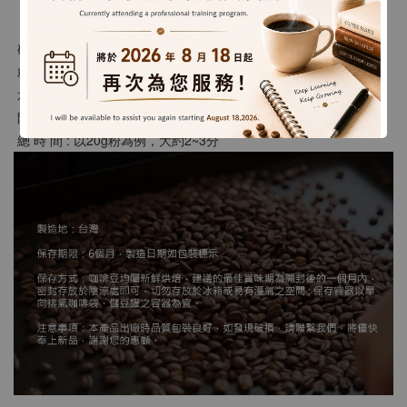
【沖煮建議】
 研  磨 : 類似二號砂糖粗細
 粉 水 比 : 1:15 ~ 18
 水  溫 : 88 ~ 90度
 悶蒸時間 : 30秒
 總 時 間 : 以20g粉為例，大約2~3分