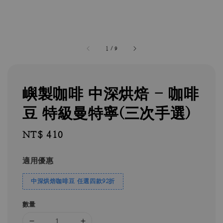
1
/
9
嶼製咖啡 中深烘焙 - 咖啡
豆 特級曼特寧(三次手選)
Regular
NT$ 410
price
適用優惠
中深烘焙咖啡豆 任選四款92折
數量