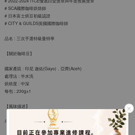
# 2022-2024 ITCE優選⽩⾦獎章與年度推薦獎章
# SCA國際咖啡烘焙師
# 日本富士烘豆初級認證
# CITY & GUILDS英國國際咖啡師
品名 : 
三次手選特級曼特寧
【關於咖啡豆】
國家產區 : 印尼 
迦佑(Gayo)，亞齊(Aceh)
處理法 : 
半水洗
烘焙度 : 中深
每包 : 230g±1
【風味描述】
巧克力 香料 奶油