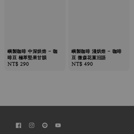
嶼製咖啡 中深烘焙 - 咖
嶼製咖啡 淺烘焙 - 咖啡
啡豆 極萃堅果甘韻
豆 微森花菓汨語
Regular
NT$ 290
Regular
NT$ 490
price
price