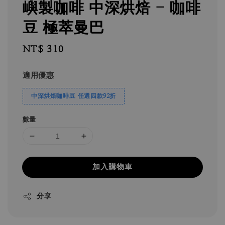
嶼製咖啡 中深烘焙 - 咖啡
豆 極萃曼巴
Regular
NT$ 310
price
適用優惠
中深烘焙咖啡豆 任選四款92折
數量
加入購物車
分享