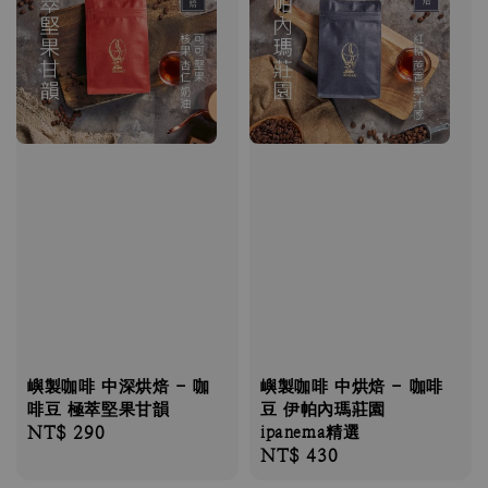
嶼製咖啡 中深烘焙 - 咖
嶼製咖啡 中烘焙 - 咖啡
啡豆 極萃堅果甘韻
豆 伊帕內瑪莊園
Regular
NT$ 290
ipanema精選
Regular
NT$ 430
price
price