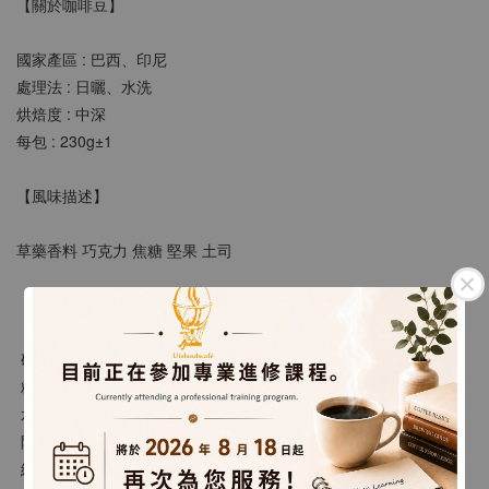
【關於咖啡豆】
國家產區 : 巴西、印尼
處理法 : 日曬、水洗
烘焙度 : 中深
每包 : 230g±1
【風味描述】
草藥香料 巧克力 焦糖 堅果 土司 
【沖煮建議】
 研  磨 : 類似二號砂糖粗細
 粉 水 比 : 1:15 ~ 18
 水  溫 : 88 ~ 90度
 悶蒸時間 : 30秒
 總 時 間 : 以20g粉為例，大約2~3分