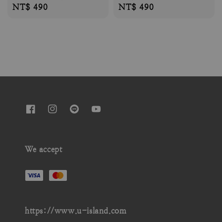
Regular
NT$ 490
Regular
NT$ 490
price
price
We accept
https://www.u-island.com