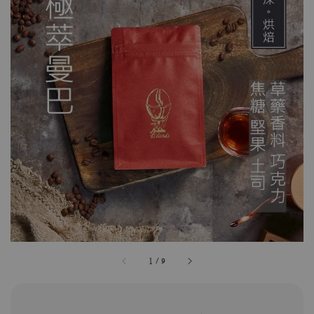
1
/
9